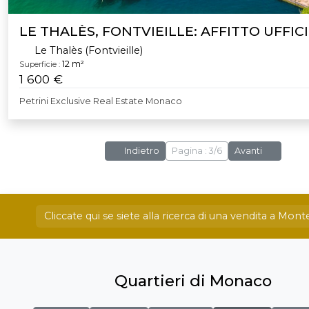
LE THALÈS, FONTVIEILLE: AFFITTO UFFIC
Le Thalès (Fontvieille)
12 m²
Superficie :
1 600 €
Petrini Exclusive Real Estate Monaco
Indietro
Pagina : 3/6
Avanti
Cliccate qui se siete alla ricerca di una vendita a Mont
Quartieri di Monaco