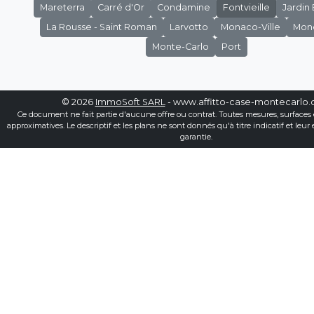
Mareterra
Carré d'Or
Condamine
Fontvieille
Jardin
La Rousse - Saint Roman
Larvotto
Monaco-Ville
Mon
Monte-Carlo
Port
© 2026
ImmoSoft SARL
- www.affitto-case-montecarlo
Ce document ne fait partie d'aucune offre ou contrat. Toutes mesures, surfaces 
approximatives. Le descriptif et les plans ne sont donnés qu'à titre indicatif et leur
garantie.