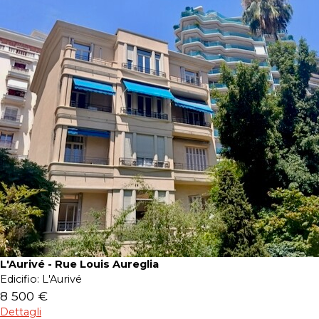
L'Aurivé - Rue Louis Aureglia
Edicifio:
L'Aurivé
8 500 €
Dettagli