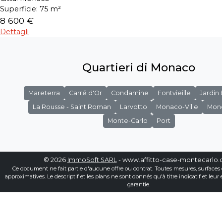
Superficie:
75 m²
8 600 €
Dettagli
Quartieri di Monaco
Mareterra
Carré d'Or
Condamine
Fontvieille
Jardin
La Rousse - Saint Roman
Larvotto
Monaco-Ville
Mon
Monte-Carlo
Port
© 2026
ImmoSoft SARL
- www.affitto-case-montecarlo
Ce document ne fait partie d'aucune offre ou contrat. Toutes mesures, surfaces 
approximatives. Le descriptif et les plans ne sont donnés qu'à titre indicatif et leur
garantie.