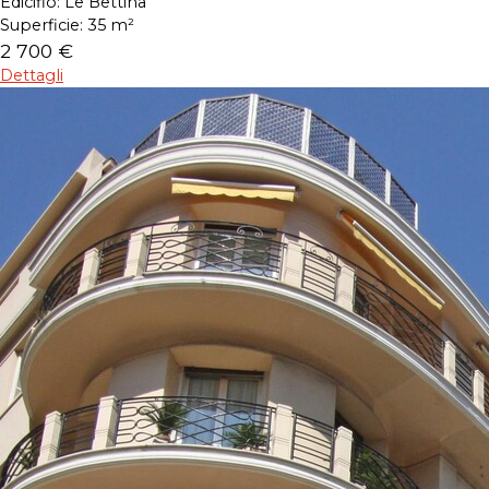
Edicifio:
Le Bettina
Superficie:
35 m²
2 700 €
Dettagli