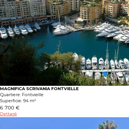
MAGNIFICA SCRIVANIA FONTVIELLE
Quartiere:
Fontvieille
Superficie:
94 m²
6 700 €
Dettagli