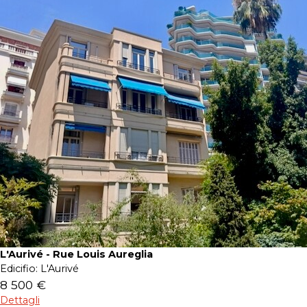
L'Aurivé - Rue Louis Aureglia
Edicifio:
L'Aurivé
8 500 €
Dettagli