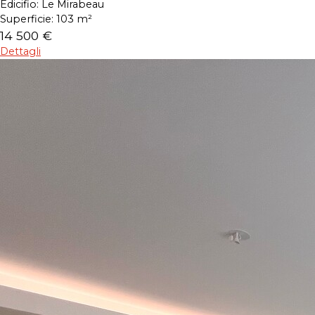
Edicifio:
Le Mirabeau
Superficie:
103 m²
14 500 €
Dettagli