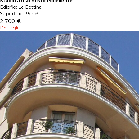
Studio a uso misto eccellente
Edicifio:
Le Bettina
Superficie:
35 m²
2 700 €
Dettagli