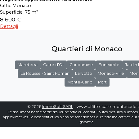
Città:
Monaco
Superficie:
75 m²
8 600 €
Dettagli
Quartieri di Monaco
Mareterra
Carré d'Or
Condamine
Fontvieille
Jardin
La Rousse - Saint Roman
Larvotto
Monaco-Ville
Mon
Monte-Carlo
Port
© 2026
ImmoSoft SARL
- www.affitto-case-montecarlo
Ce document ne fait partie d'aucune offre ou contrat. Toutes mesures, surfaces 
approximatives. Le descriptif et les plans ne sont donnés qu'à titre indicatif et leur
garantie.