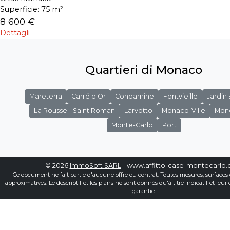
Superficie:
75 m²
8 600 €
Dettagli
Quartieri di Monaco
Mareterra
Carré d'Or
Condamine
Fontvieille
Jardin
La Rousse - Saint Roman
Larvotto
Monaco-Ville
Mon
Monte-Carlo
Port
© 2026
ImmoSoft SARL
- www.affitto-case-montecarlo
Ce document ne fait partie d'aucune offre ou contrat. Toutes mesures, surfaces 
approximatives. Le descriptif et les plans ne sont donnés qu'à titre indicatif et leur
garantie.