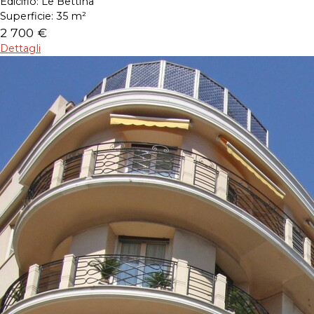
Edicifio:
Le Bettina
Superficie:
35 m²
2 700 €
Dettagli