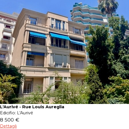
L'Aurivé - Rue Louis Aureglia
Edicifio:
L'Aurivé
8 500 €
Dettagli