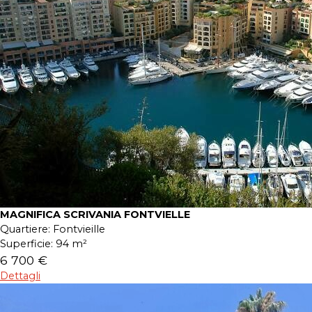
MAGNIFICA SCRIVANIA FONTVIELLE
Quartiere:
Fontvieille
Superficie:
94 m²
6 700 €
Dettagli