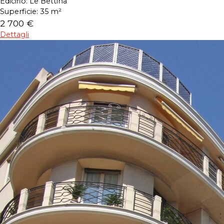
Edicifio:
Le Bettina
Superficie:
35 m²
2 700 €
Dettagli