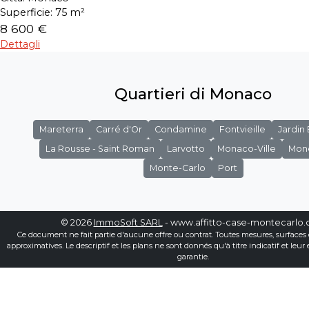
Superficie:
75 m²
8 600 €
Dettagli
Quartieri di Monaco
Mareterra
Carré d'Or
Condamine
Fontvieille
Jardin
La Rousse - Saint Roman
Larvotto
Monaco-Ville
Mon
Monte-Carlo
Port
© 2026
ImmoSoft SARL
- www.affitto-case-montecarlo
Ce document ne fait partie d'aucune offre ou contrat. Toutes mesures, surfaces 
approximatives. Le descriptif et les plans ne sont donnés qu'à titre indicatif et leur
garantie.