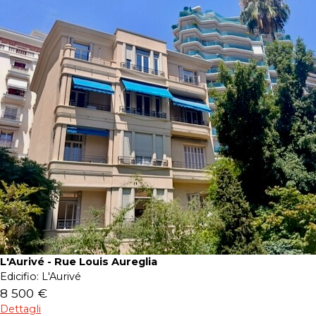
L'Aurivé - Rue Louis Aureglia
Edicifio:
L'Aurivé
8 500 €
Dettagli