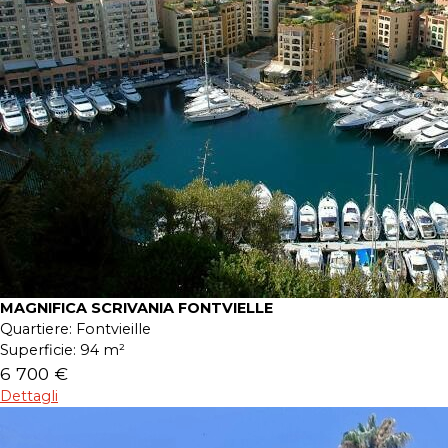
MAGNIFICA SCRIVANIA FONTVIELLE
Quartiere:
Fontvieille
Superficie:
94 m²
6 700 €
Dettagli