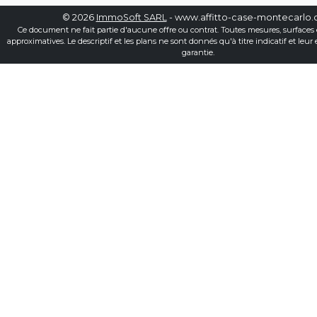
© 2026
ImmoSoft SARL
- www.affitto-case-montecarlo
Ce document ne fait partie d'aucune offre ou contrat. Toutes mesures, surfaces 
approximatives. Le descriptif et les plans ne sont donnés qu'à titre indicatif et leur
garantie.