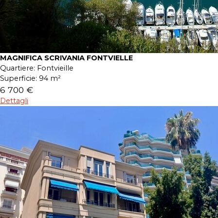
MAGNIFICA SCRIVANIA FONTVIELLE
Quartiere:
Fontvieille
Superficie:
94 m²
6 700 €
Dettagli