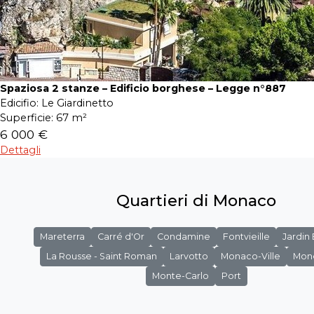
Spaziosa 2 stanze – Edificio borghese – Legge n°887
Edicifio:
Le Giardinetto
Superficie:
67 m²
6 000 €
Dettagli
Quartieri di Monaco
Mareterra
Carré d'Or
Condamine
Fontvieille
Jardin
La Rousse - Saint Roman
Larvotto
Monaco-Ville
Mon
Monte-Carlo
Port