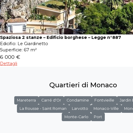
Spaziosa 2 stanze – Edificio borghese – Legge n°887
Edicifio:
Le Giardinetto
Superficie:
67 m²
6 000 €
Dettagli
Quartieri di Monaco
Mareterra
Carré d'Or
Condamine
Fontvieille
Jardin
La Rousse - Saint Roman
Larvotto
Monaco-Ville
Mon
Monte-Carlo
Port