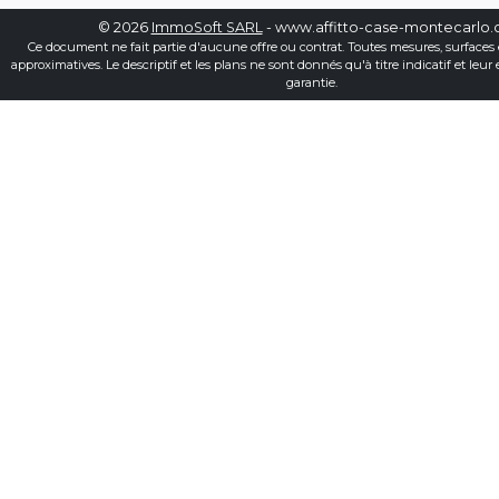
© 2026
ImmoSoft SARL
- www.affitto-case-montecarlo
Ce document ne fait partie d'aucune offre ou contrat. Toutes mesures, surfaces 
approximatives. Le descriptif et les plans ne sont donnés qu'à titre indicatif et leur
garantie.