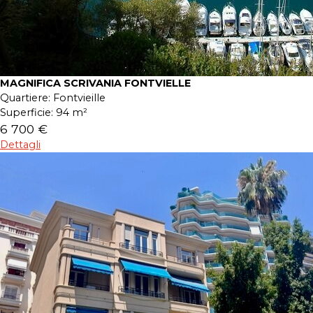
MAGNIFICA SCRIVANIA FONTVIELLE
Quartiere:
Fontvieille
Superficie:
94 m²
6 700 €
Dettagli