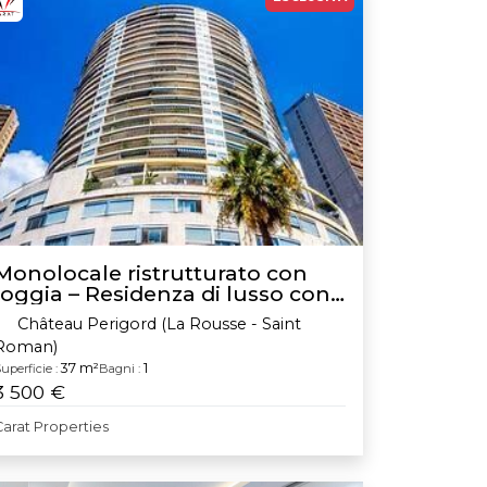
Monolocale ristrutturato con
loggia – Residenza di lusso con
piscina e servizio di concierge
Château Perigord (La Rousse - Saint
24 ore su 24
Roman)
37 m²
1
uperficie :
Bagni :
3 500 €
Carat Properties