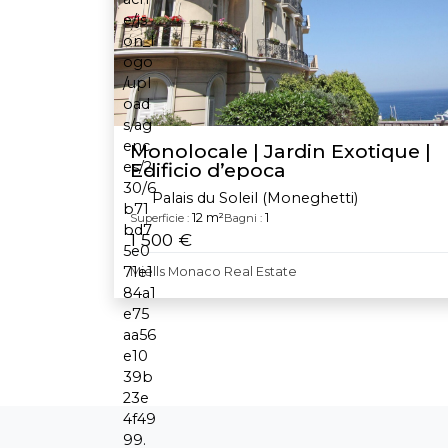
Monolocale | Jardin Exotique |
Edificio d’epoca
Palais du Soleil (Moneghetti)
12 m²
1
Superficie :
Bagni :
1 500 €
Miells Monaco Real Estate