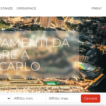
 STANZE
OPENSPACE
FR
EN
IT
AMENTI DA
ARE A
CARLO