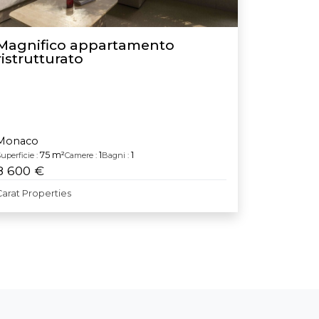
Magnifico appartamento
ristrutturato
Monaco
75 m²
1
1
uperficie :
Camere :
Bagni :
8 600 €
Carat Properties