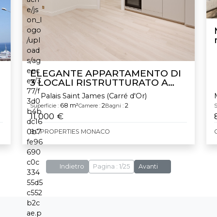
ELEGANTE APPARTAMENTO DI
3 LOCALI RISTRUTTURATO A
DUE PASSI DAL CASINÒ
Palais Saint James (Carré d'Or)
68 m²
2
2
Superficie :
Camere :
Bagni :
S
11 000 €
BC PROPERTIES MONACO
Indietro
Pagina : 1/25
Avanti