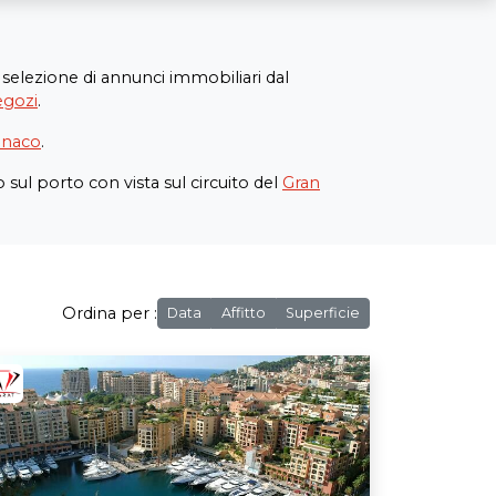
selezione di annunci immobiliari dal
egozi
.
onaco
.
sul porto con vista sul circuito del
Gran
Ordina per :
Data
Affitto
Superficie