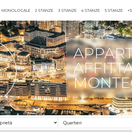
MONOLOCALE
2 STANZE
3 STANZE
4 STANZE
5 STANZE
+5
APPART
AFFITT
MONTE