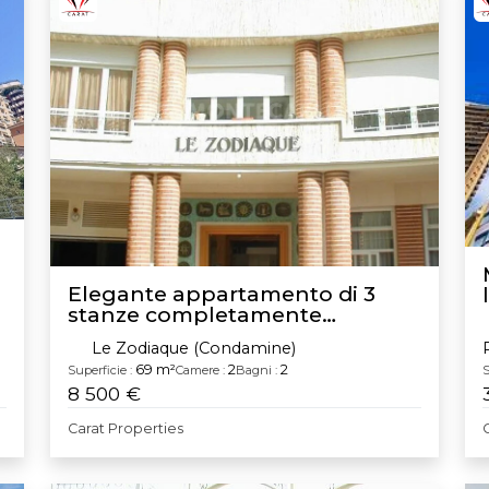
Elegante appartamento di 3
stanze completamente
ristrutturato – A due passi dalla
Le Zodiaque (Condamine)
Place d'Armes
69 m²
2
2
Superficie :
Camere :
Bagni :
S
8 500 €
Carat Properties