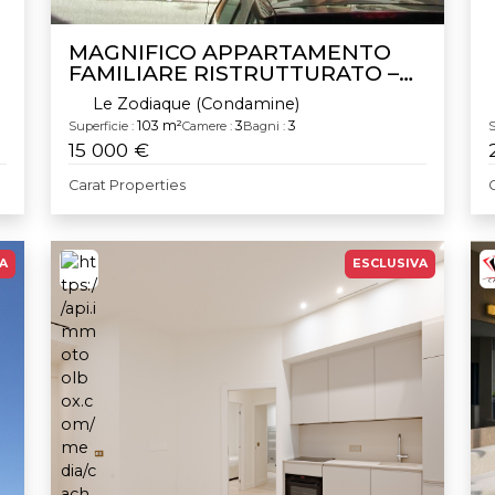
MAGNIFICO APPARTAMENTO
FAMILIARE RISTRUTTURATO –
Condamine
Le Zodiaque (Condamine)
103 m²
3
3
Superficie :
Camere :
Bagni :
S
15 000 €
Carat Properties
A
ESCLUSIVA