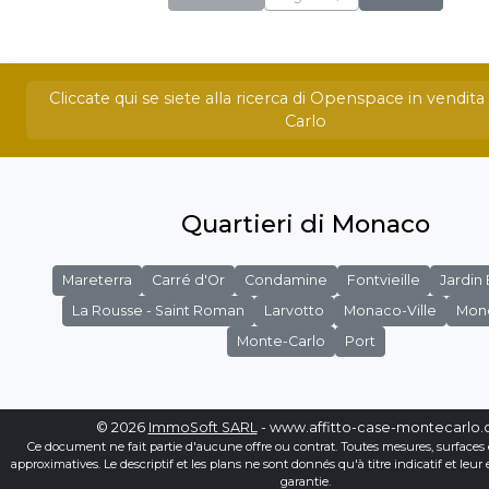
Cliccate qui se siete alla ricerca di Openspace in vendit
Carlo
Quartieri di Monaco
Mareterra
Carré d'Or
Condamine
Fontvieille
Jardin
La Rousse - Saint Roman
Larvotto
Monaco-Ville
Mon
Monte-Carlo
Port
© 2026
ImmoSoft SARL
- www.affitto-case-montecarlo
Ce document ne fait partie d'aucune offre ou contrat. Toutes mesures, surfaces 
approximatives. Le descriptif et les plans ne sont donnés qu'à titre indicatif et leur
garantie.