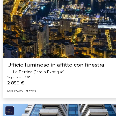
Ufficio luminoso in affitto con finestra
Le Bettina (Jardin Exotique)
13 m²
Superficie :
2 850 €
MyCrown Estates