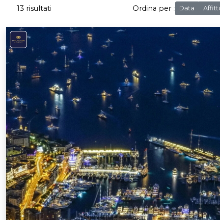
13 risultati
Ordina per :
Data
Affit