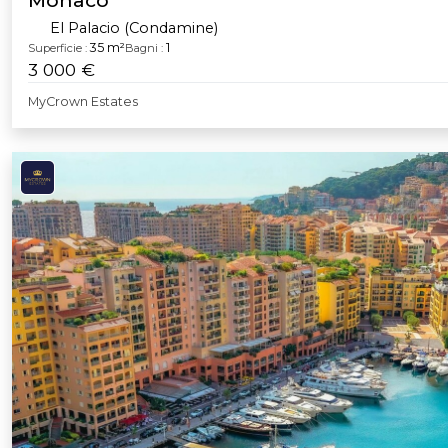
El Palacio (Condamine)
35 m²
1
Superficie :
Bagni :
3 000 €
MyCrown Estates