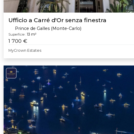
Ufficio a Carré d'Or senza finestra
Prince de Galles (Monte-Carlo)
13 m²
Superficie :
1 700 €
MyCrown Estates