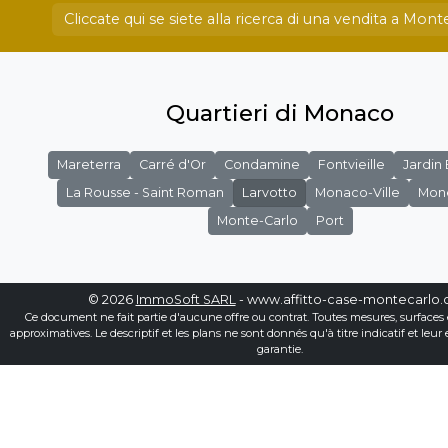
Cliccate qui se siete alla ricerca di una vendita a Mont
Quartieri di Monaco
Mareterra
Carré d'Or
Condamine
Fontvieille
Jardin
La Rousse - Saint Roman
Larvotto
Monaco-Ville
Mon
Monte-Carlo
Port
© 2026
ImmoSoft SARL
- www.affitto-case-montecarlo
Ce document ne fait partie d'aucune offre ou contrat. Toutes mesures, surfaces 
approximatives. Le descriptif et les plans ne sont donnés qu'à titre indicatif et leur
garantie.