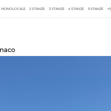
MONOLOCALE
2 STANZE
3 STANZE
4 STANZE
5 STANZE
+5
onaco