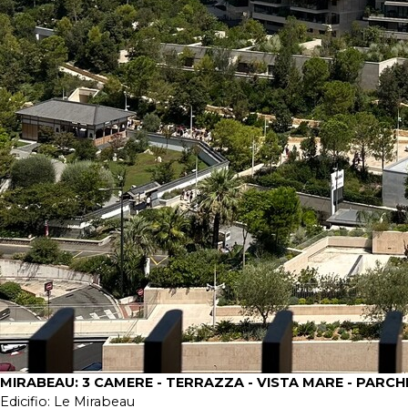
MIRABEAU: 3 CAMERE - TERRAZZA - VISTA MARE - PARC
Edicifio:
Le Mirabeau