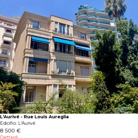
L'Aurivé - Rue Louis Aureglia
Edicifio:
L'Aurivé
8 500 €
Dettagli