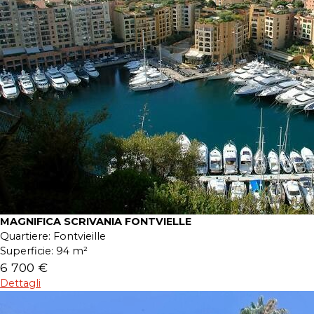
MAGNIFICA SCRIVANIA FONTVIELLE
Quartiere:
Fontvieille
Superficie:
94 m²
6 700 €
Dettagli