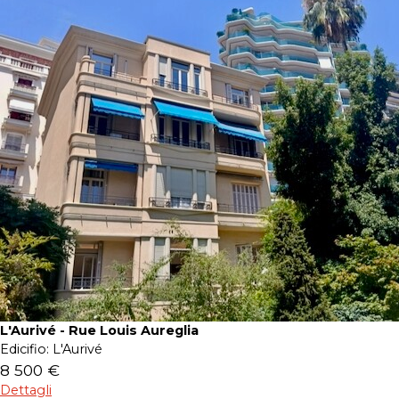
L'Aurivé - Rue Louis Aureglia
Edicifio:
L'Aurivé
8 500 €
Dettagli