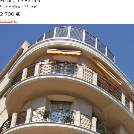
Edicifio:
Le Bettina
Superficie:
35 m²
2 700 €
Dettagli