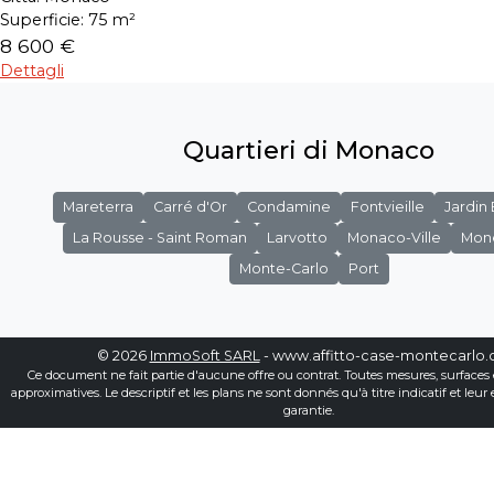
Superficie:
75 m²
8 600 €
Dettagli
Quartieri di Monaco
Mareterra
Carré d'Or
Condamine
Fontvieille
Jardin
La Rousse - Saint Roman
Larvotto
Monaco-Ville
Mon
Monte-Carlo
Port
© 2026
ImmoSoft SARL
- www.affitto-case-montecarlo
Ce document ne fait partie d'aucune offre ou contrat. Toutes mesures, surfaces 
approximatives. Le descriptif et les plans ne sont donnés qu'à titre indicatif et leur
garantie.