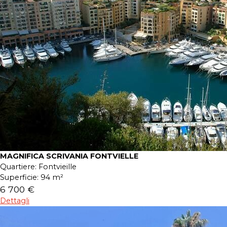
MAGNIFICA SCRIVANIA FONTVIELLE
Quartiere:
Fontvieille
Superficie:
94 m²
6 700 €
Dettagli