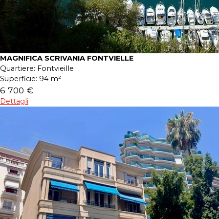
MAGNIFICA SCRIVANIA FONTVIELLE
Quartiere:
Fontvieille
Superficie:
94 m²
6 700 €
Dettagli