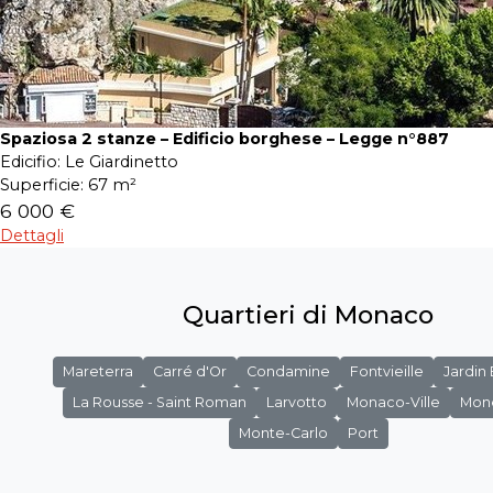
Spaziosa 2 stanze – Edificio borghese – Legge n°887
Edicifio:
Le Giardinetto
Superficie:
67 m²
6 000 €
Dettagli
Quartieri di Monaco
Mareterra
Carré d'Or
Condamine
Fontvieille
Jardin
La Rousse - Saint Roman
Larvotto
Monaco-Ville
Mon
Monte-Carlo
Port