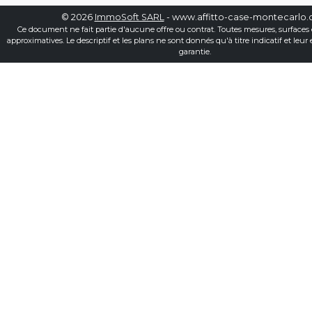
© 2026
ImmoSoft SARL
- www.affitto-case-montecarlo
Ce document ne fait partie d'aucune offre ou contrat. Toutes mesures, surfaces 
approximatives. Le descriptif et les plans ne sont donnés qu'à titre indicatif et leur
garantie.