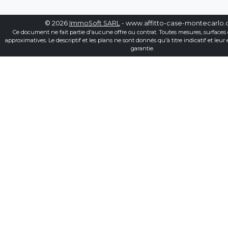
© 2026
ImmoSoft SARL
- www.affitto-case-montecarlo
Ce document ne fait partie d'aucune offre ou contrat. Toutes mesures, surfaces 
approximatives. Le descriptif et les plans ne sont donnés qu'à titre indicatif et leur
garantie.