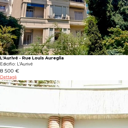
L'Aurivé - Rue Louis Aureglia
Edicifio:
L'Aurivé
8 500 €
Dettagli