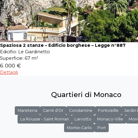
Spaziosa 2 stanze – Edificio borghese – Legge n°887
Edicifio:
Le Giardinetto
Superficie:
67 m²
6 000 €
Dettagli
Quartieri di Monaco
Mareterra
Carré d'Or
Condamine
Fontvieille
Jardin
La Rousse - Saint Roman
Larvotto
Monaco-Ville
Mon
Monte-Carlo
Port