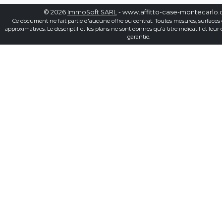
© 2026
ImmoSoft SARL
- www.affitto-case-montecarlo
Ce document ne fait partie d'aucune offre ou contrat. Toutes mesures, surfaces 
approximatives. Le descriptif et les plans ne sont donnés qu'à titre indicatif et leur
garantie.