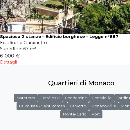
Spaziosa 2 stanze – Edificio borghese – Legge n°887
Edicifio:
Le Giardinetto
Superficie:
67 m²
6 000 €
Dettagli
Quartieri di Monaco
Mareterra
Carré d'Or
Condamine
Fontvieille
Jardin
La Rousse - Saint Roman
Larvotto
Monaco-Ville
Mon
Monte-Carlo
Port