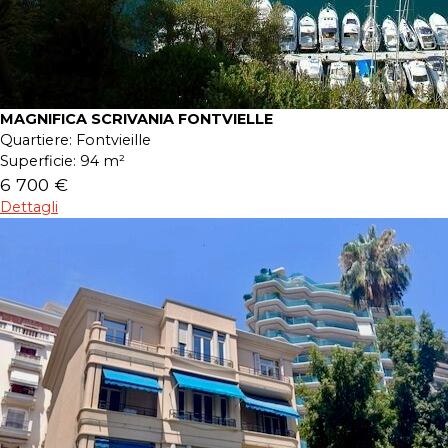
MAGNIFICA SCRIVANIA FONTVIELLE
Quartiere:
Fontvieille
Superficie:
94 m²
6 700 €
Dettagli