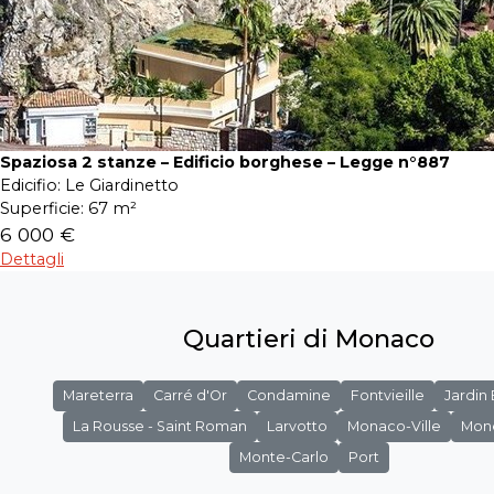
Spaziosa 2 stanze – Edificio borghese – Legge n°887
Edicifio:
Le Giardinetto
Superficie:
67 m²
6 000 €
Dettagli
Quartieri di Monaco
Mareterra
Carré d'Or
Condamine
Fontvieille
Jardin
La Rousse - Saint Roman
Larvotto
Monaco-Ville
Mon
Monte-Carlo
Port