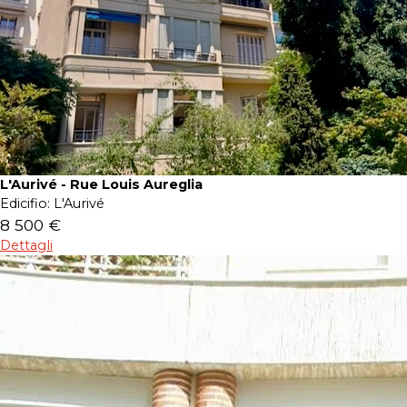
L'Aurivé - Rue Louis Aureglia
Edicifio:
L'Aurivé
8 500 €
Dettagli