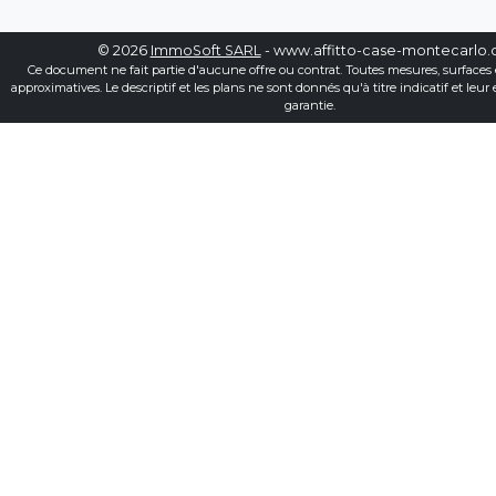
© 2026
ImmoSoft SARL
- www.affitto-case-montecarlo
Ce document ne fait partie d'aucune offre ou contrat. Toutes mesures, surfaces 
approximatives. Le descriptif et les plans ne sont donnés qu'à titre indicatif et leur
garantie.