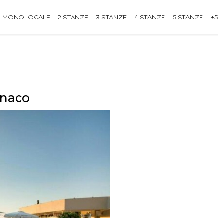
MONOLOCALE
2 STANZE
3 STANZE
4 STANZE
5 STANZE
+5
onaco