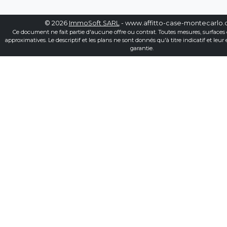
© 2026
ImmoSoft SARL
- www.affitto-case-montecarlo
Ce document ne fait partie d'aucune offre ou contrat. Toutes mesures, surfaces 
approximatives. Le descriptif et les plans ne sont donnés qu'à titre indicatif et leur
garantie.