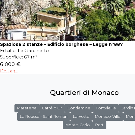
Spaziosa 2 stanze – Edificio borghese – Legge n°887
Edicifio:
Le Giardinetto
Superficie:
67 m²
6 000 €
Dettagli
Quartieri di Monaco
Mareterra
Carré d'Or
Condamine
Fontvieille
Jardin
La Rousse - Saint Roman
Larvotto
Monaco-Ville
Mon
Monte-Carlo
Port