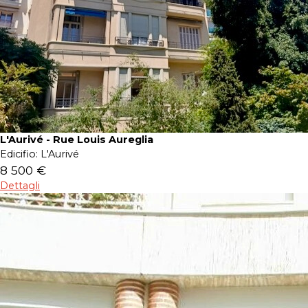
L'Aurivé - Rue Louis Aureglia
Edicifio:
L'Aurivé
8 500 €
Dettagli