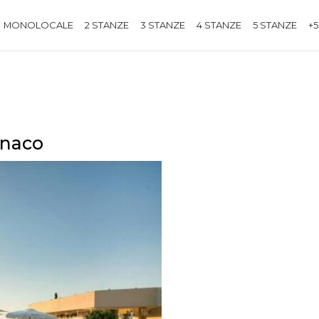
MONOLOCALE
2 STANZE
3 STANZE
4 STANZE
5 STANZE
+5
onaco