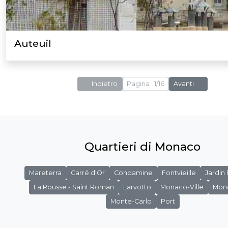
Auteuil
Indietro
Pagina : 1/16
Avanti
Quartieri di Monaco
Mareterra
Carré d'Or
Condamine
Fontvieille
Jardin
La Rousse - Saint Roman
Larvotto
Monaco-Ville
Mon
Monte-Carlo
Port