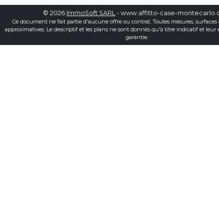
© 2026
ImmoSoft SARL
- www.affitto-case-montecarlo
Ce document ne fait partie d'aucune offre ou contrat. Toutes mesures, surfaces 
approximatives. Le descriptif et les plans ne sont donnés qu'à titre indicatif et leur
garantie.