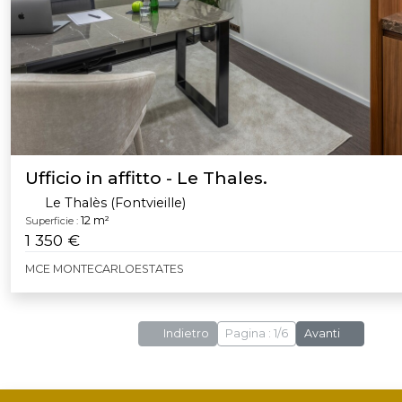
Ufficio in affitto - Le Thales.
Le Thalès (Fontvieille)
12 m²
Superficie :
1 350 €
MCE MONTECARLOESTATES
Indietro
Pagina : 1/6
Avanti