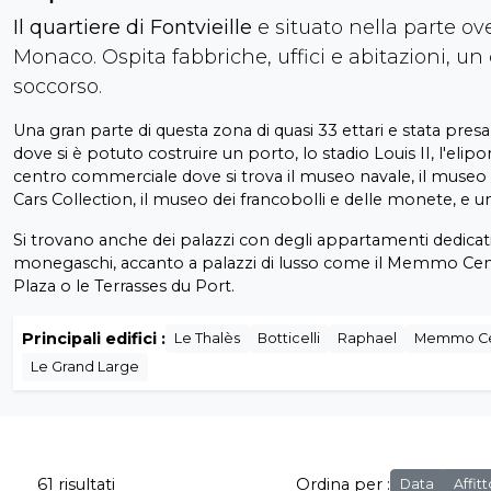
Il quartiere di Fontvieille
e situato nella parte ove
Monaco. Ospita fabbriche, uffici e abitazioni, un
soccorso.
Una gran parte di questa zona di quasi 33 ettari e stata presa
dove si è potuto costruire un porto, lo stadio Louis II, l'elip
centro commerciale dove si trova il museo navale, il mus
Cars Collection, il museo dei francobolli e delle monete, e u
Si trovano anche dei palazzi con degli appartamenti dedicati
monegaschi, accanto a palazzi di lusso come il Memmo Cente
Plaza o le Terrasses du Port.
Principali edifici :
Le Thalès
Botticelli
Raphael
Memmo Ce
Le Grand Large
61 risultati
Ordina per :
Data
Affit