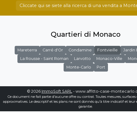
Cliccate qui se siete alla ricerca di una vendita a Mont
Quartieri di Monaco
Mareterra
Carré d'Or
Condamine
Fontvieille
Jardin
La Rousse - Saint Roman
Larvotto
Monaco-Ville
Mon
Monte-Carlo
Port
© 2026
ImmoSoft SARL
- www.affitto-case-montecarlo
Ce document ne fait partie d'aucune offre ou contrat. Toutes mesures, surfaces 
approximatives. Le descriptif et les plans ne sont donnés qu'à titre indicatif et leur
garantie.