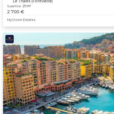
Le Thalès (Fontvieille)
21 m²
Superficie :
2 700 €
MyCrown Estates