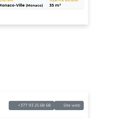
uartiere :
Superficie abitabile :
Monaco-Ville
35 m²
(Monaco)
+377 93 25 68 68
Site web