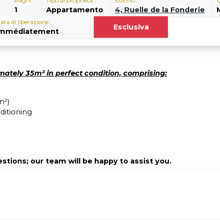
:
Bagni :
Tipo di proprietà :
Edicifio :
Q
1
Appartamento
4, Ruelle de la Fonderie
ata di liberazione :
Esclusiva
Immédiatement
ately 35m² in perfect condition, comprising:
m²)
ditioning
stions; our team will be happy to assist you.