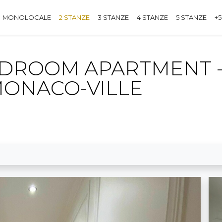
MONOLOCALE
2 STANZE
3 STANZE
4 STANZE
5 STANZE
+5
EDROOM APARTMENT -
MONACO-VILLE