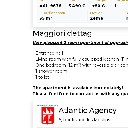
Rif. :
Affitto :
Charges :
Camere 
AAL-9876
3 490 €
+80 €
1
Superficie totale :
Livello :
D
35 m²
2ème
Maggiori dettagli
Very pleasant 2-room apartment of approxim
- Entrance hall
- Living room with fully equipped kitchen (11 
- One bedroom (12 m²) with reversible air con
- 1 shower room
- 1 toilet
The apartment is available immediately!
Please feel free to contact us with any que
Atlantic Agency
6, boulevard des Moulins