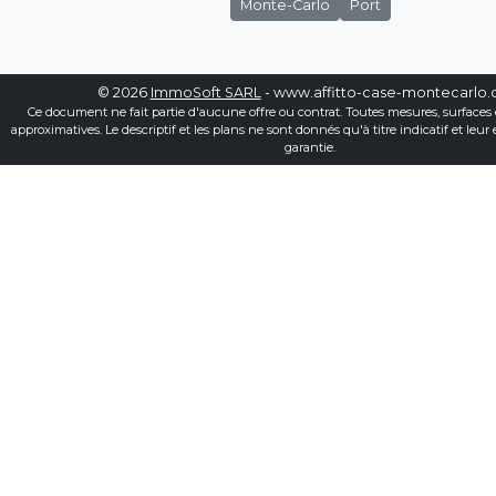
Monte-Carlo
Port
© 2026
ImmoSoft SARL
- www.affitto-case-montecarlo
Ce document ne fait partie d'aucune offre ou contrat. Toutes mesures, surfaces 
approximatives. Le descriptif et les plans ne sont donnés qu'à titre indicatif et leur
garantie.