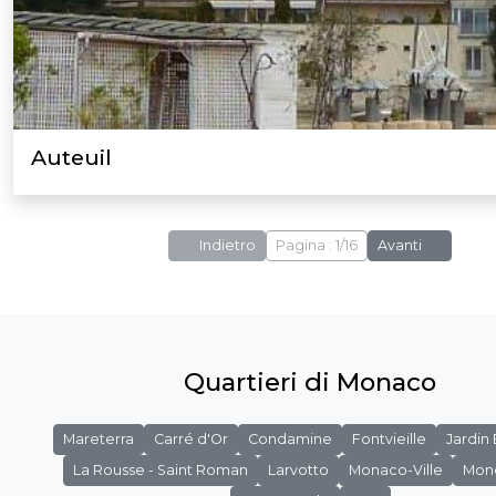
Auteuil
Indietro
Pagina : 1/16
Avanti
Quartieri di Monaco
Mareterra
Carré d'Or
Condamine
Fontvieille
Jardin
La Rousse - Saint Roman
Larvotto
Monaco-Ville
Mon