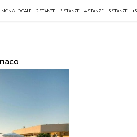
MONOLOCALE
2 STANZE
3 STANZE
4 STANZE
5 STANZE
+5
onaco