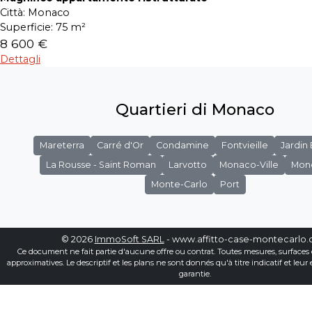
Città:
Monaco
Superficie:
75 m²
8 600 €
Dettagli
Quartieri di Monaco
Mareterra
Carré d'Or
Condamine
Fontvieille
Jardin
La Rousse - Saint Roman
Larvotto
Monaco-Ville
Mon
Monte-Carlo
Port
© 2026
ImmoSoft SARL
- www.affitto-case-montecarlo
Ce document ne fait partie d'aucune offre ou contrat. Toutes mesures, surfaces 
approximatives. Le descriptif et les plans ne sont donnés qu'à titre indicatif et leur
garantie.