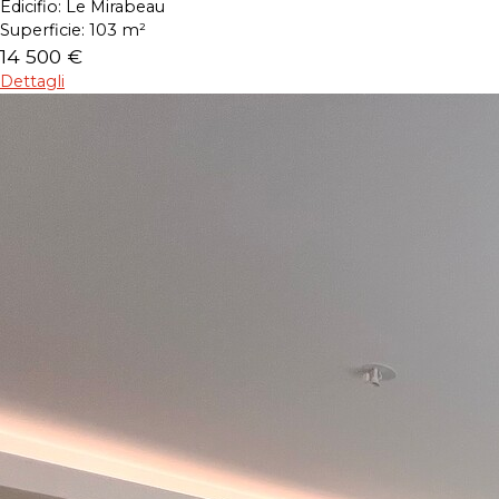
Edicifio:
Le Mirabeau
Superficie:
103 m²
14 500 €
Dettagli