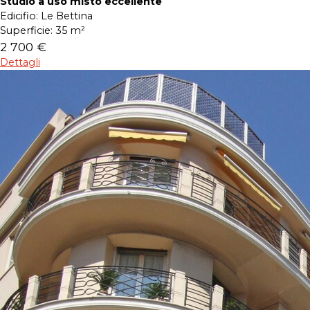
Studio a uso misto eccellente
Edicifio:
Le Bettina
Superficie:
35 m²
2 700 €
Dettagli