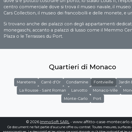
dove si è potuto costruire un porto, lo stadio Louis II, l'elip
centro commerciale dove si trova il museo navale, il mus
Cars Collection, il museo dei francobolli e delle monete, e u
Si trovano anche dei palazzi con degli appartamenti dedicati
monegaschi, accanto a palazzi di lusso come il Memmo Cente
Plaza o le Terrasses du Port.
Quartieri di Monaco
Mareterra
Carré d'Or
Condamine
Fontvieille
Jardin
La Rousse - Saint Roman
Larvotto
Monaco-Ville
Mon
Monte-Carlo
Port
© 2026
ImmoSoft SARL
- www.affitto-case-montecarlo
Ce document ne fait partie d'aucune offre ou contrat. Toutes mesures, surfaces 
approximatives. Le descriptif et les plans ne sont donnés qu'à titre indicatif et leur