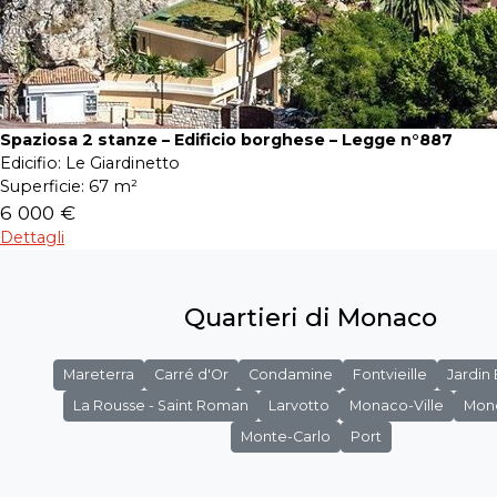
Spaziosa 2 stanze – Edificio borghese – Legge n°887
Edicifio:
Le Giardinetto
Superficie:
67 m²
6 000 €
Dettagli
Quartieri di Monaco
Mareterra
Carré d'Or
Condamine
Fontvieille
Jardin
La Rousse - Saint Roman
Larvotto
Monaco-Ville
Mon
Monte-Carlo
Port