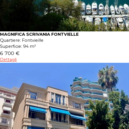
MAGNIFICA SCRIVANIA FONTVIELLE
Quartiere:
Fontvieille
Superficie:
94 m²
6 700 €
Dettagli