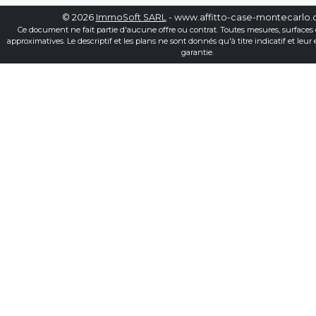
© 2026
ImmoSoft SARL
- www.affitto-case-montecarlo
Ce document ne fait partie d'aucune offre ou contrat. Toutes mesures, surfaces 
approximatives. Le descriptif et les plans ne sont donnés qu'à titre indicatif et leur
garantie.