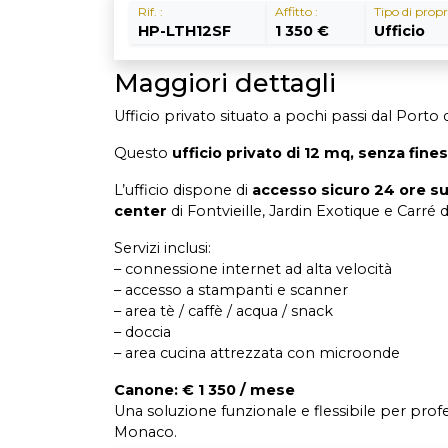
Rif. :
Affitto :
Tipo di propr
HP-LTH12SF
1 350 €
Ufficio
Maggiori dettagli
Ufficio privato situato a pochi passi dal Porto
Questo
ufficio privato di 12 mq, senza fines
L’ufficio dispone di
accesso sicuro 24 ore su 
center
di Fontvieille, Jardin Exotique e Carré d
Servizi inclusi:
– connessione internet ad alta velocità
– accesso a stampanti e scanner
– area tè / caffè / acqua / snack
– doccia
– area cucina attrezzata con microonde
Canone: € 1 350 / mese
Una soluzione funzionale e flessibile per profe
Monaco.