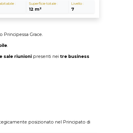
abitabile :
Superficie totale :
Livello :
12 m²
7
to Principessa Grace.
ile
.
e sale riunioni
presenti nei
tre business
trategicamente posizionato nel Principato di