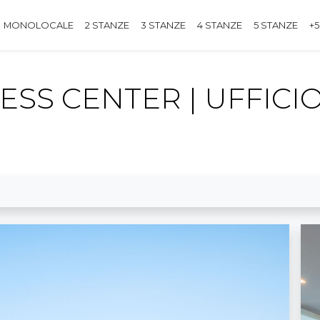
MONOLOCALE
2 STANZE
3 STANZE
4 STANZE
5 STANZE
+5
ESS CENTER | UFFICI