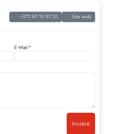
+377 97 70 97 20
Site web
E-Mail
*
Inviare