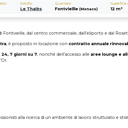
ietà :
Edicifio :
Quartiere :
Superficie 
Le Thalès
Fontvieille
12 m²
(Monaco)
 di Fontvieille, dal centro commerciale, dall’eliporto e dal Rose
tra
, è proposto in locazione con
contratto annuale rinnovab
24, 7 giorni su 7
, nonché dell’accesso alle
aree lounge e all
’Or.
ssionisti alla ricerca di un ambiente di lavoro strutturato e s