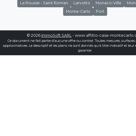
La Rousse - Saint Roman
Larvotto
Monaco-Ville
Mon
Monte-Carlo
Port
© 2026
ImmoSoft SARL
- www.affitto-case-montecarlo
Ce document ne fait partie d'aucune offre ou contrat. Toutes mesures, surfaces 
approximatives. Le descriptif et les plans ne sont donnés qu'à titre indicatif et leur
garantie.