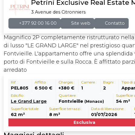
Petrini Exclusive Real Estate
3 Avenue des Citronniers
+377 92 00 16 00
Site web
Contatto
Magnifico 2P completamente ristrutturato nella
di lusso "LE GRAND LARGE" nel prestigioso quart
Fontvieille. L'appartamento offre una splendida v
porto di Fontvieille e sulla Rocca. È affittato pa
arredato
Rif. :
Affitto :
Charges :
Camere :
Bagni :
Tipo di 
PEL805
6 500 €
+380 €
1
2
Appa
Edicifio :
Quartiere :
Superficie a
Le Grand Large
Fontvieille
54 m²
(Monaco)
Superficie totale :
Superficie terrazzi :
Data di liberazione :
62 m²
8 m²
01/07/2026
Esclusiva