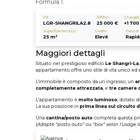
Formula 1.
Rif. :
Affitto :
Charges 
LGR-SHANGRILA2.8
25 000 €
+1 700
Superficie terrazzi :
Livello :
Data di 
25 m²
Elevé
Rapi
Maggiori dettagli
Situato nel prestigioso edificio
Le Shangri-La
appartamento offre uno stile di vita unico ed e
L’immobile è composto da un ingresso, un
a
completamente attrezzata
, e
tre camere d
L’appartamento è
molto luminoso
, dotato d
La sua posizione in
prima linea sul circuito 
Una
cantina/posto auto
completa questa pro
(
Adapte “posto auto” ou “box” selon l’usage l