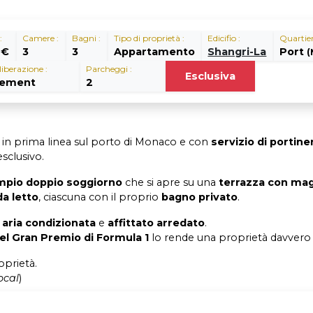
:
Camere :
Bagni :
Tipo di proprietà :
Edicifio :
Quartier
 €
3
3
Appartamento
Shangri-La
Port
(
liberazione :
Parcheggi :
Esclusiva
dement
2
, in prima linea sul porto di Monaco e con
servizio di portine
sclusivo.
mpio doppio soggiorno
che si apre su una
terrazza con magn
a letto
, ciascuna con il proprio
bagno privato
.
i
aria condizionata
e
affittato arredato
.
del Gran Premio di Formula 1
lo rende una proprietà davvero 
prietà.
ocal
)