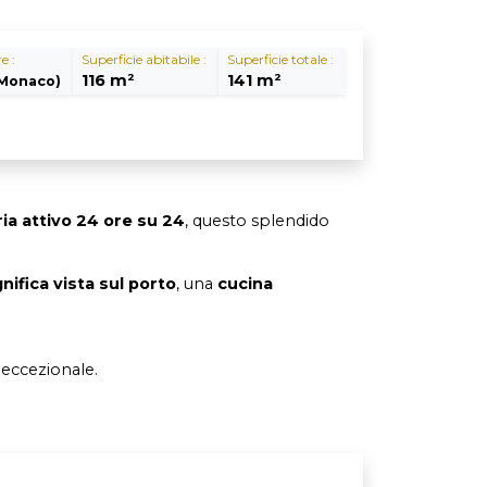
e :
Superficie abitabile :
Superficie totale :
116 m²
141 m²
Monaco)
ria attivo 24 ore su 24
, questo splendido
ifica vista sul porto
, una
cucina
eccezionale.