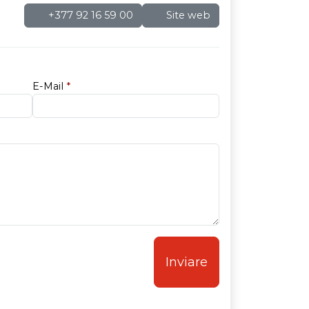
+377 92 16 59 00
Site web
E-Mail
*
Inviare