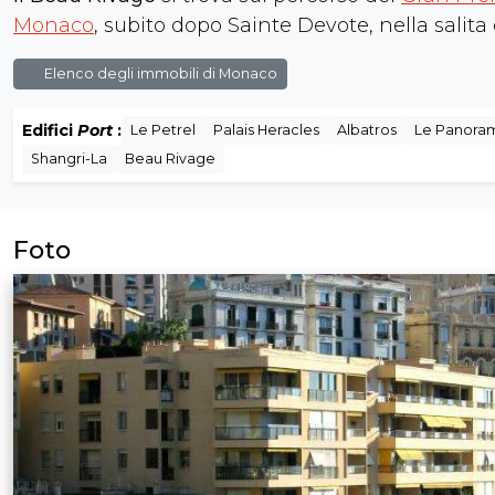
Monaco
, subito dopo Sainte Devote, nella salita
Elenco degli immobili di Monaco
Edifici
Port
:
Le Petrel
Palais Heracles
Albatros
Le Panora
Shangri-La
Beau Rivage
Foto