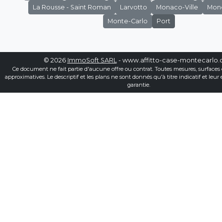
La Rousse - Saint Roman
Larvotto
Monaco-Ville
Mon
Monte-Carlo
Port
© 2026
ImmoSoft SARL
- www.affitto-case-montecarlo
Ce document ne fait partie d'aucune offre ou contrat. Toutes mesures, surfaces 
approximatives. Le descriptif et les plans ne sont donnés qu'à titre indicatif et leur
garantie.