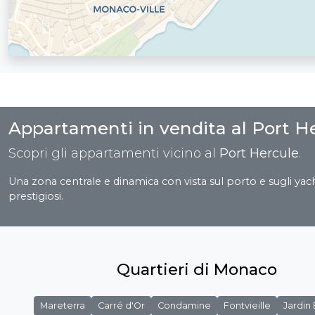
Appartamenti in vendita al Port H
Scopri gli appartamenti vicino al
Port Hercule
.
Una zona centrale e dinamica con vista sul porto e sugli yac
prestigiosi.
Quartieri di Monaco
Mareterra
Carré d'Or
Condamine
Fontvieille
Jardin