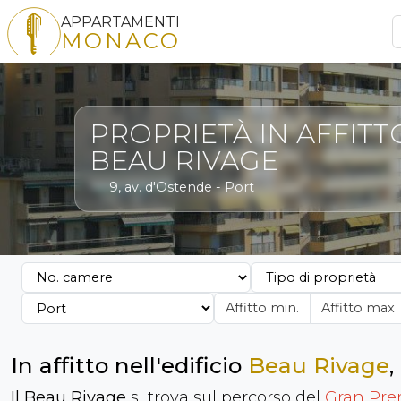
APPARTAMENTI
MONACO
PROPRIETÀ IN AFFITT
BEAU RIVAGE
9, av. d'Ostende - Port
In affitto nell'edificio
Beau Rivage
,
Il Beau Rivage
si trova sul percorso del
Gran Pre